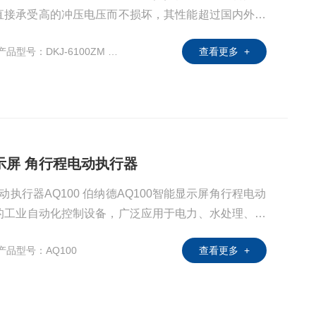
直接承受高的冲压电压而不损坏，其性能超过国内外同
交流单相电机，给自控系统的使用带来方便。 （3）减
产品型号：DKJ-6100ZM DKJ-7100ZM
查看更多 +
，因而大减少故障次数。
显示屏 角行程电动执行器
动执行器AQ100 伯纳德AQ100智能显示屏角行程电动
化的工业自动化控制设备，广泛应用于电力、水处理、化
定可靠、易于调试等优势。
产品型号：AQ100
查看更多 +