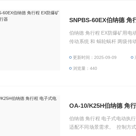
SNPBS-60EX伯纳德
伯纳德 角行程 EX防爆矿用电
传动系统 和 蜗轮蜗杆 两级
阀、球阀）的开关操作。其防爆等级可选
更新时间：2025-09-09
工业场景的安全要求。
浏览量：440
OA-10/K25H伯纳德 
伯纳德 角行程 电子式电动执行
适配不同场景需求。 ‌ ‌控制
模式，支持4-20mA电流信号输入