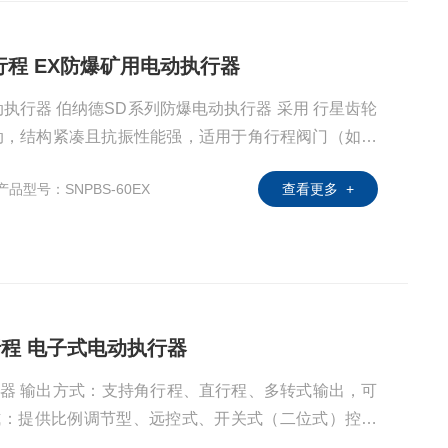
 角行程 EX防爆矿用电动执行器
动执行器 伯纳德SD系列防爆电动执行器 采用 行星齿轮
传动，结构紧凑且抗振性能强，适用于角行程阀门（如蝶
 EExedIIBT5 、 EExedIICT5 等，满足不同
产品型号：SNPBS-60EX
查看更多 +
角行程 电子式电动执行器
器 ‌输出方式‌：支持角行程、直行程、多转式输出，可
方式‌：提供比例调节型、远控式、开关式（二位式）控制
/输出。 ‌ ‌防护等级‌：达到IP65，适用于户外及腐蚀性