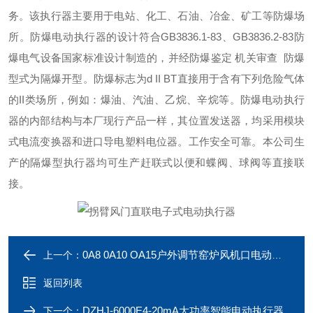
务。该执行器主要用于电站、化工、石油、冶金、矿工等防爆场
所。防爆电动执行器的设计符合GB3836.1-83、GB3836.2-83防
爆电气设备国家标准设计制造的，并经防爆鉴定 机关审查 防爆
型式为隔爆开型。防爆标志为d II BT直接用于含有下列危险气体
的II类场所，例如：爆油、汽油、乙烷、辛烷等。防爆电动执行
器的内部结构与本厂现行产品一样，其位置发送器，均采用模块
式电流变换器和进口导电塑料电位器。工作安全可靠。本公司生
产的隔爆型执行器均可生产赶联式以便和蝶阀、球阀等直接联
接。
0A8 0A10 OA15户外调节窑炉风机口电动执行器
上一个：
返回列表
DZHJ-6000E4-20mA大功率智能电动执行器
下一个：