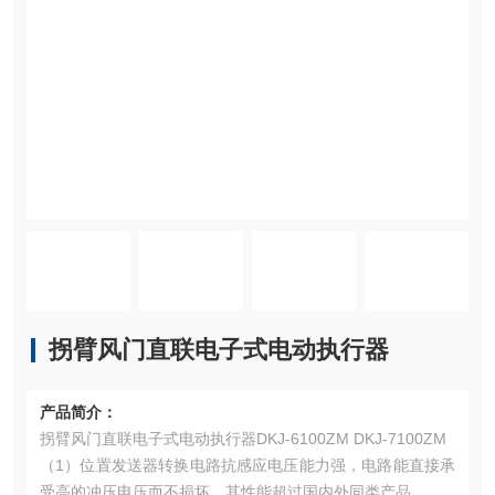
拐臂风门直联电子式电动执行器
产品简介：
拐臂风门直联电子式电动执行器DKJ-6100ZM DKJ-7100ZM
（1）位置发送器转换电路抗感应电压能力强，电路能直接承
受高的冲压电压而不损坏，其性能超过国内外同类产品。