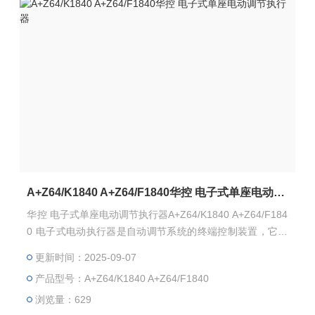
A+Z64/K1840 A+Z64/F1840华控 电子式单座电动调节执行器
华控 电子式单座电动调节执行器A+Z64/K1840 A+Z64/F184
0 电子式电动执行器是自动调节系统的终端控制装置，它接
收来自调节器或计算机的4~20mA（或1-5V）模拟量信号及
更新时间：2025-09-07
断续接点控制信号，输出力矩或力，自动操纵调节机构，完
产品型号：A+Z64/K1840 A+Z64/F1840
成自动调节任务。它也可以通过操作器实现“手动自动“转
换，切换到手动是时，用操作器可对执行机构进行远方程
浏览量：629