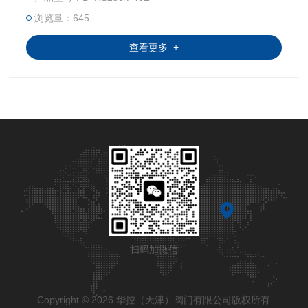
务。它也可以通过操作器实现“手动自动”转换，切换到手动
时，用操作器对执行机构进行远方控制。
浏览量：645
查看更多 +
扫码加微信
Copyright © 2026 华控（天津）阀门有限公司版权所有