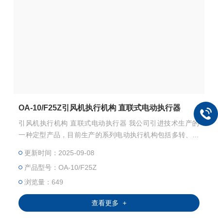
OA-10/F25Z引风机执行机构 直联式电动执行器
引风机执行机构 直联式电动执行器 我公司引进技术生产的
一种定型产品，目前生产的系列电动执行机构包括多转、角
行程、直行程三大类的调节型，远控型(积分型)，二位式(开
更新时间：2025-09-08
关型)及各种特殊型的执行机构。关键元器件全部进口，零部
产品型号：OA-10/F25Z
件的加工，元器件的筛选，整机行，产品严格执行国家标
准。
浏览量：649
查看更多 +