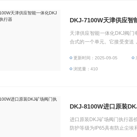
DKJ-7100W天津供应
天津供应智能一体化DKJ阀门电
合式的一个单元。它接受变送
节机构，完成调节任务。它与
更新时间：2025-09-05
工等自动化控制的调节系统中
浏览量：410
DKJ-8100W进口原装
进口原装DKJ矿场阀门执行器价格 1、特点：用“O”型密封圈技术及较高的
防护等级为IP65具有防止尘
件下正常工作。 2、位置发送器系本厂研究的新型机构 引进国外的导电塑料电位器作