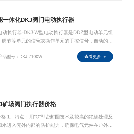
智能一体化DKJ阀门电动执行器
动执行器-DKJ-W型电动执行器是DDZ型电动单元组
，调节等单元的信号或操作单元的手控信号，自动的调
DDZ型其它单元配套用于电站、化工、冶金、矿山、轻
产品型号：DKJ-7100W
查看更多 +
。
DKJ矿场阀门执行器价格
绝缘处理及
埃和水进入壳外内部的防护能力，确保电气元件在户外条