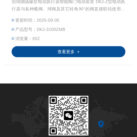
伯纳德隔爆型电动执行器智能阀门电动装置 DKJ-Z型电动执
行器与各种蝶阀、球阀及其它转角90°的阀直接联结使用。
直联型角行程电动执行机构直接安装在阀门的法兰上，避免
更新时间：2025-09-05
了普通角行程电动执行机构在使用时需构筑底座配置连杆机
产品型号：DKJ-3100ZMB
构等繁锁工作，既降低了费用又提高了调节精度。
浏览量：652
查看更多 +