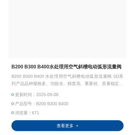
B200 B300 B400水处理用空气斜槽电动弧形流量阀
B200 B300 B400 水处理用空气斜槽电动弧形流量阀 SD系
列产品品种规格多、功能全。精度高、重量轻、质量稳定可
靠，安装灵活，调试维护方便，可以广泛地用于电站、冶
更新时间：2025-09-08
金、化工、石油、建材、轻工，以及水处理等各个行业生产
产品型号：B200 B300 B400
过程的自动控制。
浏览量：671
查看更多 +