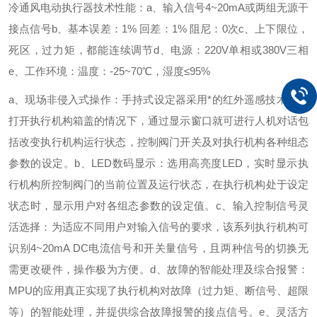
冷通风电动执行器技术性能：
a、输入信号4~20mA或两组无源干
接点信号
b、基本误差：1% 回差：1% 阻尼：0次
c、上下限位，
死区，过力矩，都能连续调节
d、电源：220V单相或380V三相
e、工作环境：温度：-25~70℃，湿度≤95%
a、现场非侵入式操作：手持式设定器采用*的红外遥感技术无需
打开执行机构箱盖的情况下，通过显示窗口就可进行人机对话包
括改变执行机构运行状态，控制阀门开关及对执行机构各种组态
参数的设定。
b、LED数码显示：选用高亮度LED，实时显示执
行机构所控制阀门的当前位置及运行状态，在执行机构处于设定
状态时，显示用户对各组态参数的设定值。
c、输入控制信号灵
活选择：为适应不同用户对输入信号的要求，该系列执行机构可
识别4~20mA DC电流信号和开关量信号，且两种信号的切换无
需更改硬件，操作极为方便。
d、故障的智能处理及综合报警：
MPU的应用真正实现了执行机构对故障（过力矩、断信号、超限
等）的智能处理，并提供综合故障报警的接点信号。
e、灵活方