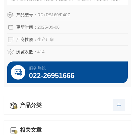
定可靠、并且安装灵活、调试维护方便、可以广泛地用于核
设施、电站、治金、化工、石油、建材、轻工、及水处理
产品型号：
RD+RS160/F40Z
等，提供现场非侵入式操作，我们力求为广大用户提供一种
更新时间：
2025-09-08
高性能价格比的产品。
厂商性质：
生产厂家
浏览次数：
414
服务热线
022-26951666
产品分类
相关文章