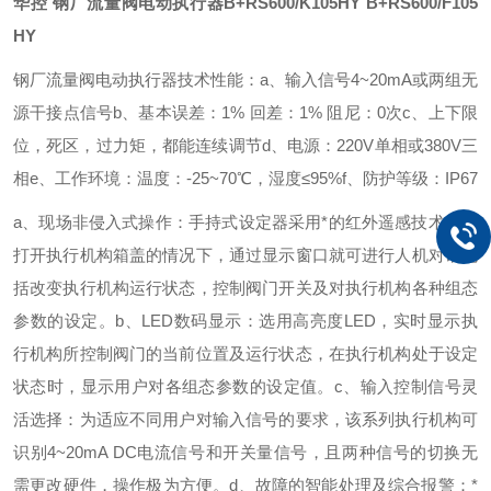
华控 钢厂流量阀电动执行器B+RS600/K105HY
B+RS600/F105
HY
钢厂流量阀电动执行器技术性能：
a、输入信号4~20mA或两组无
源干接点信号
b、基本误差：1% 回差：1% 阻尼：0次
c、上下限
位，死区，过力矩，都能连续调节
d、电源：220V单相或380V三
相
e、工作环境：温度：-25~70℃，湿度≤95%
f、防护等级：IP67
a、现场非侵入式操作：手持式设定器采用*的红外遥感技术无需
打开执行机构箱盖的情况下，通过显示窗口就可进行人机对话包
括改变执行机构运行状态，控制阀门开关及对执行机构各种组态
参数的设定。
b、LED数码显示：选用高亮度LED，实时显示执
行机构所控制阀门的当前位置及运行状态，在执行机构处于设定
状态时，显示用户对各组态参数的设定值。
c、输入控制信号灵
活选择：为适应不同用户对输入信号的要求，该系列执行机构可
识别4~20mA DC电流信号和开关量信号，且两种信号的切换无
需更改硬件，操作极为方便。
d、故障的智能处理及综合报警：*