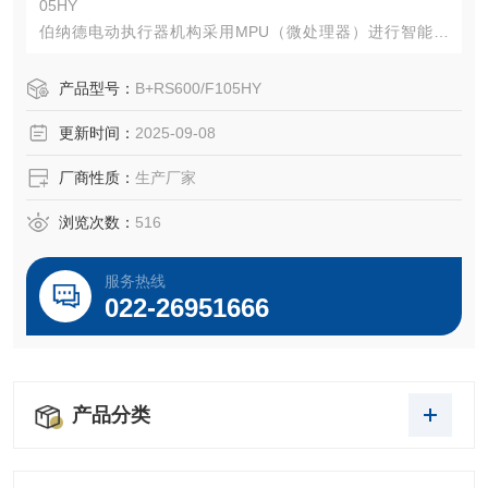
05HY
伯纳德电动执行器机构采用MPU（微处理器）进行智能控
制，实时数字显示被控阀门位置，规格多、功能全、精度
高、质量稳定可靠、并且安装灵活、调试维护方便、可以广
产品型号：
B+RS600/F105HY
泛地用于核设施、电站、治金、化工、石油、建材、轻工、
更新时间：
2025-09-08
及水处理等，提供现场非侵入式操作，我们力求为广大用户
提供一种高性能价格比的产品。
厂商性质：
生产厂家
浏览次数：
516
服务热线
022-26951666
产品分类