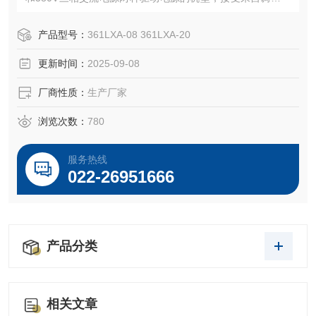
控制信号（DC4 ~20mA或DC1 ~ 5V），实现预定直线往复运
动的新型执行器。本系列执行器被用作调节阀的执行机构
产品型号：
361LXA-08 361LXA-20
时，几乎具备了调节阀本身所要求的各种动作变换功能以及
更新时间：
2025-09-08
阀开度信号功能和手动功能。
厂商性质：
生产厂家
浏览次数：
780
服务热线
022-26951666
产品分类
相关文章