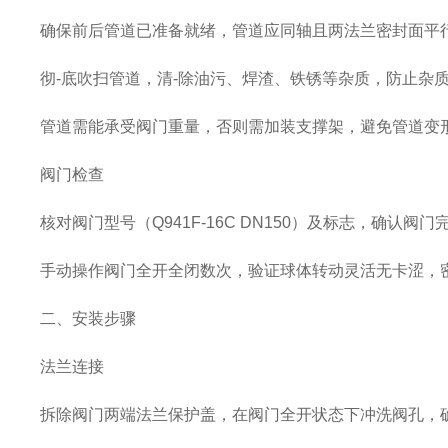
确保前后管道已准备就绪，管道应同轴且两法兰密封面平
彻
-底吹扫管道，清-除油污、焊渣、铁锈等杂质，防止杂
管道需能承受阀门重量，否则需加装支撑架，避免管道变
阀门检查
核对阀门型号（
Q941F-16C DN150）及标志，确认阀
手动操作阀门全开全闭数次，验证球体转动灵活无卡涩，
二、安装步骤
法兰连接
拆除阀门两端法兰保护盖，在阀门全开状态下冲洗阀孔，