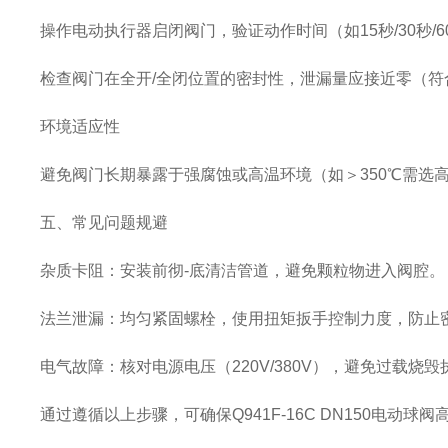
操作电动执行器启闭阀门，验证动作时间（如
15秒/30秒
检查阀门在全开
/全闭位置的密封性，泄漏量应接近零（符合AN
环境适应性
避免阀门长期暴露于强腐蚀或高温环境（如＞
350℃需选
五、常见问题规避
杂质卡阻
‌：安装前彻-底清洁管道，避免颗粒物进入阀腔。
法兰泄漏
‌：均匀紧固螺栓，使用扭矩扳手控制力度，防止
电气故障
‌：核对电源电压（220V/380V），避免过载烧
通过遵循以上步骤，可确保
Q941F-16C DN150电