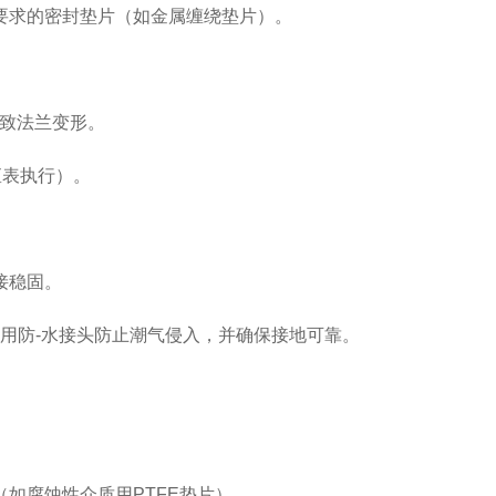
要求的密封垫片（如金属缠绕垫片）。
导致法兰变形。
矩表执行）。
接稳固。
A），使用防-水接头防止潮气侵入，并确保接地可靠。
（如腐蚀性介质用
PTFE垫片）。