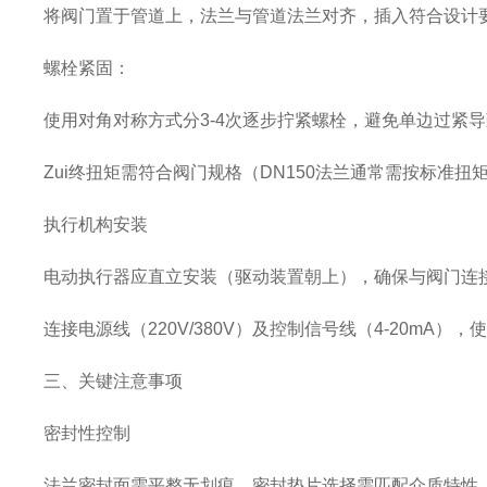
将阀门置于管道上，法兰与管道法兰对齐，插入符合设计
螺栓紧固
‌：
使用对角对称方式分
3-4次逐步拧紧螺栓，避免单边过紧
Z
ui终扭矩需符合阀门规格（DN150法兰通常需按标准扭
执行机构安装
电动执行器应直立安装（驱动装置朝上），确保与阀门连
连接电源线（
220V/380V）及控制信号线（4-20m
三、关键注意事项
密封性控制
法兰密封面需平整无划痕，密封垫片选择需匹配介质特性