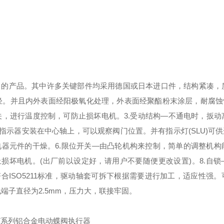
出的产品。其中许多关键部件均采用德国或日本进口件，结构紧凑，
量轻。并且内外表面经阳极氧化处理，外表面经聚酯粉末涂层，耐腐蚀
关，进行温度控制，可防止损坏电机。
3.受动结构—不通电时，扳动
—指示器安装在中心轴上，可以观察阀门位置。并有指示灯(SLU)可
电器元件的干燥。
6.限位开关—由凸轮机构来控制，简单的调整机构
，防止损坏电机。(出厂前以设定好，请用户不要随便更改设置)。
8.自
符合ISO5211标准，驱动轴套可拆下根据需要进行加工，适应性强
线端子直径为2.5mm，压力大，联接牢固。