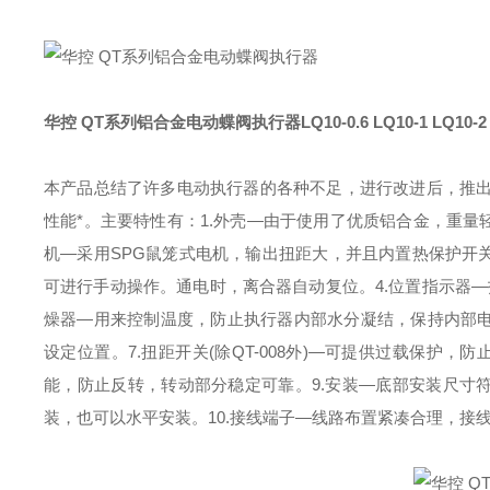
华控 QT系列铝合金电动蝶阀执行器
LQ10-0.6 LQ10-1 LQ10-2
本产品总结了许多电动执行器的各种不足，进行改进后，推
性能*。主要特性有：
1.外壳—由于使用了优质铝合金，重
机—采用SPG鼠笼式电机，输出扭距大，并且内置热保护开
可进行手动操作。通电时，离合器自动复位。
4.位置指示器
燥器—用来控制温度，防止执行器内部水分凝结，保持内部
设定位置。
7.扭距开关(除QT-008外)—可提供过载保护
能，防止反转，转动部分稳定可靠。
9.安装—底部安装尺寸
装，也可以水平安装。
10.接线端子—线路布置紧凑合理，接