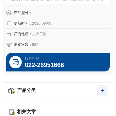
控型(积分型)，二位式(开关型)及各种特殊型的执行机构。关
键元器件全部进口，零部件的加工，元器件的筛选，整机装
产品型号：
配到性能测试都按照公司生产工艺及技术要求进行，产品严
更新时间：
2025-09-08
格执行国家标准。
厂商性质：
生产厂家
浏览次数：
557
服务热线
022-26951666
产品分类
相关文章