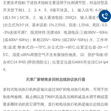
主要技术指标:
下述技术指标主要适用于比例调节型，对远控型及
开关型下例1、2、3. 4、5、6项不涉及。
1、输入信号: 4-20mA
(或1-5V ) DC等。
2、输入通道电阻: 250Q
3、输入通道个数: 1
(分立式为3个)
4、基本误差: 1% 2.5%
5、回差: 1.5%
6、死区: 0.5-
-3%连续可调
7、阻尼特性:无摆动
8、电源电压:三相380V~-50Hz
(或400V~50Hz) ; 单相220V~-50Hz (或230V~50Hz) ;
9、工作环
境:温度:整体式25~+75"C,分立式25~+85'C,位置定位器-20~+7
5'C。湿度:≤85%周围空气不含有腐蚀性物质。
10、防护等级:符
合IEC14 IP65 (即防雨防尘) ; 位置定位器GAMX符合1EC14 lp4
4。
天津厂家销售多回转总线协议执行器
多转式电动执行机构是输出超过360°的电动执行机构，可用于控
制各闸板阀、截止阀以及T968Y高温高压阀和减温水调节阀或需
要多圈转动的其它调节阀。
直行程电动执行机构是输出赶线位移