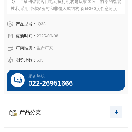
IQ、IT系列智能阀门电动执行机构是吸收国际上前沿的智能
技术,采用特殊双密封和非侵入式结构,保证360度任意角度安
装不漏油，产品的防护等级为IP68 ,调节控制精度高,国内的
智能机电一体化产品。
产品型号：
IQ35
产品采用微电子技术、计算机技术、集成电路技术、红外线
更新时间：
2025-09-08
遥控技术、磁控开关技术、波晶显示技术等控制技术取代传
统控制方式,无须打开产品控制箱盖即可用机上旋钮完成。
厂商性质：
生产厂家
浏览次数：
599
服务热线
022-26951666
产品分类