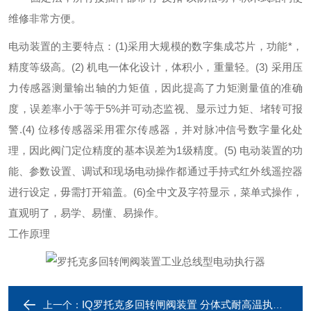
维修非常方便。
电动装置的主要特点：
(1)
采用大规模的数字集成芯片，功能*，
精度等级高。
(2)
机电一体化设计，体积小，重量轻。
(3)
采用压
力传感器测量输出轴的力矩值，因此提高了力矩测量值的准确
度，误差率
小于等于
5%并可动态监视、显示过力矩、堵转可报
警.
(4)
位移传感器采用霍尔传感器，并对脉冲信号数字量化处
理，因此阀门定位精度的基本误差为
1级精度。
(5)
电动装置的功
能、参数设置、调试和现场电动操作都通过手持式红外线遥控器
进行设定，毋需打开箱盖。
(6)
全中文及字符显示，菜单式操作，
直观明了，易学、易懂、易操作。
工作原理
IQ罗托克多回转闸阀装置 分体式耐高温执行器
上一个：