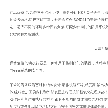
产品优缺点.
免维护,免点检，使用寿命长达100万次
全密封，模
轮齿条结构,运行平稳可靠，长寿命
符合ISO5211的安装连
选。适应不同的环境
多种回转角落,可配多种阀门
的防漏系统
的密封和力矩测试。
天津厂
弹簧复位气动执行器是一种常用于控制阀门的装置，其特点
而确保系统的安全性。
①齿轮齿条双活塞对称结构设计,动作快速平稳,精度高,输出
体,经精密加工的内孔和外部表面进行硬质阳极氧化处理(特殊情
双作用和单作用执行器型号,都具有相同的缸体和端盖,很方
配过程或使用现场中,都能方便而安全的安装或增减弹簧数量