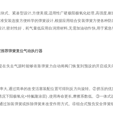
块式、紧凑型设计,方便美观,适用性广
硬极阳极氧化处理,高强度,耐
接标准安装连接方便
科学的弹簧设计,根据应用组合安装弹簧方便
各种防
设计,密封性好，耗气量低
应用自润滑材料,无需加油
动怍快,用于紧急切
家推荐弹簧复位气动执行器
是在失去气源时能够依靠弹簧力自动将阀门恢复到预设的开启或关
功率大,通过简单的改变活塞装配位置可得到反方向旋转。
②挤压的优
况下阳极氧化+特氟隆涂层) ,使用寿命更长,摩擦系数低。
③一体式
便通过加装弹簧或拆除弹簧来改变作用方式。
④组合式预负安全弹簧组
。