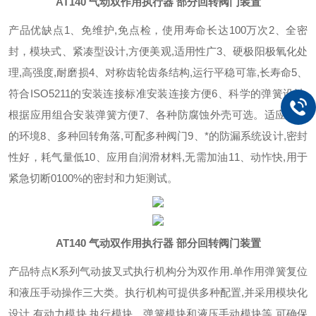
AT140 气动双作用执行器 部分回转阀门装置
产品优缺点
1、免维护,免点检，使用寿命长达100万次
2、全密
封，模块式、紧凑型设计,方便美观,适用性广
3、硬极阳极氧化处
理,高强度,耐磨损
4、对称齿轮齿条结构,运行平稳可靠,长寿命
5、
符合ISO5211的安装连接标准安装连接方便
6、科学的弹簧设计,
根据应用组合安装弹簧方便
7、各种防腐蚀外壳可选。适应不同
的环境
8、多种回转角落,可配多种阀门
9、*的防漏系统设计,密封
性好，耗气量低
10、应用自润滑材料,无需加油
11、动怍快,用于
紧急切断0100%的密封和力矩测试。
AT140 气动双作用执行器 部分回转阀门装置
产品特点
K系列气动披叉式执行机构分为双作用.单作用弹簧复位
和液压手动操作三大类。执行机构可提供多种配置,并采用模块化
设计,有动力模块.执行模
块、弹簧模块和液压手动模块等,可确保