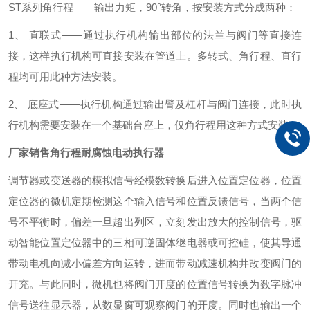
ST系列角行程
——输出力矩，
90°转角，按安装方式分成两种：
1、 直联式——通过执行机构输出部位的法兰与阀门等直接连
接，这样执行机构可直接安装在管道上。多转式、角行程、直行
程均可用此种方法安装。
2、 底座式——执行机构通过输出臂及杠杆与阀门连接，此时执
行机构需要安装在一个基础台座上，仅角行程用这种方式安装。
厂家销售角行程耐腐蚀电动执行器
调节器或变送器的模拟信号经模数转换后进入位置定位器，位置
定位器的微机定期检测这个输入信号和位置反馈信号，当两个信
号不平衡时，偏差一旦超出列区，立刻发出放大的控制信号，驱
动智能位置定位器中的三相可逆固体继电器或可控硅，使其导通
带动电机向减小偏差方向运转，进而带动减速机构井改变阀门的
开充。与此同时，微机也将阀门开度的位置信号转换为数字脉冲
信号送往显示器，从数显窗可观察阀门的开度。同时也输出一个