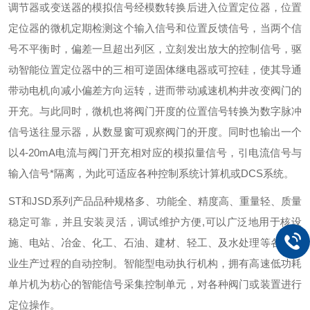
调节器或变送器的模拟信号经模数转换后进入位置定位器，位置
定位器的微机定期检测这个输入信号和位置反馈信号，当两个信
号不平衡时，偏差一旦超出列区，立刻发出放大的控制信号，驱
动智能位置定位器中的三相可逆固体继电器或可控硅，使其导通
带动电机向减小偏差方向运转，进而带动减速机构井改变阀门的
开充。与此同时，微机也将阀门开度的位置信号转换为数字脉冲
信号送往显示器，从数显窗可观察阀门的开度。同时也输出一个
以4-20mA电流与阀门开充相对应的模拟量信号，引电流信号与
输入信号*隔离，为此可适应各种控制系统计算机或DCS系统。
ST和JSD系列产品品种规格多、功能全、精度高、重量轻、质量
稳定可靠，并且安装灵活，调试维护方便,可以广泛地用于核设
施、电站、冶金、化工、石油、建材、轻工、及水处理等各个行
业生产过程的自动控制。智能型电动执行机构，拥有高速低功耗
单片机为枋心的智能信号采集控制单元，对各种阀门或装置进行
定位操作。