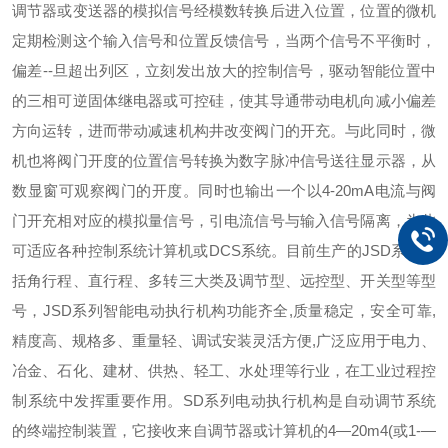
调节器或变送器的模拟信号经模数转换后进入位置，位置的微机
定期检测这个输入信号和位置反馈信号，当两个信号不平衡时，
偏差--旦超出列区，立刻发出放大的控制信号，驱动智能位置中
的三相可逆固体继电器或可控硅，使其导通带动电机向减小偏差
方向运转，进而带动减速机构井改变阀门的开充。与此同时，微
机也将阀门开度的位置信号转换为数字脉冲信号送往显示器，从
数显窗可观察阀门的开度。同时也输出一个以4-20mA电流与阀
门开充相对应的模拟量信号，引电流信号与输入信号隔离，为此
可适应各种控制系统计算机或DCS系统。
目前生产的JSD系列包
括角行程、直行程、多转三大类及调节型、远控型、开关型等型
号，JSD系列智能电动执行机构功能齐全,质量稳定，安全可靠,
精度高、规格多、重量轻、调试安装灵活方便,广泛应用于电力、
冶金、石化、建材、供热、轻工、水处理等行业，在工业过程控
制系统中发挥重要作用。SD系列电动执行机构是自动调节系统
的终端控制装置，它接收来自调节器或计算机的4—20m4(或1-—