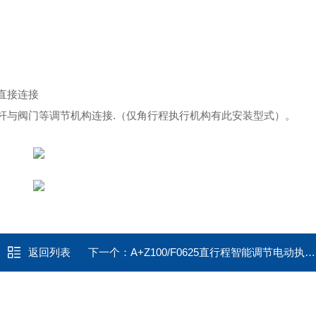
直接连接
杆与阀门等调节机构连接
.
（仅角行程执行机构有此安装型式）。
返回列表
下一个：
A+Z100/F0625直行程智能调节电动执行器