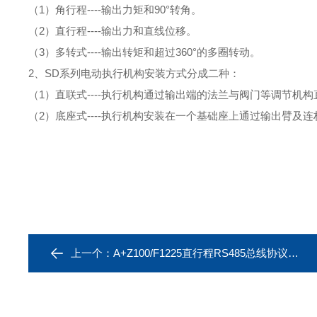
（
1
）角行程
----
输出力矩和
90
°转角。
（
2
）直行程
----
输出力和直线位移。
（
3
）多转式
----
输出转矩和超过
360
°的多圈转动。
2
、
SD
系列电动执行机构安装方式分成二种：
（
1
）直联式
----
执行机构通过输出端的法兰与阀门等调节机构
（
2
）底座式
----
执行机构安装在一个基础座上通过输出臂及连
上一个：
A+Z100/F1225直行程RS485总线协议电动执行器