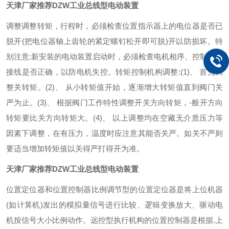
天津厂家推荐DZW工业总线型电动装置
调整
调整转矩，行程时，必须检查位置指示器上的电位器是否已
脱开(把电位器轴上齿轮的紧定螺钉松开即可脱)开以防损坏。
特
别注意:新安装的电动装置启动时，必须检查电机相序、控制线路
接线是否正确，以防电机失控。
转矩控制机构调整:
(1)、 首先调
整关转矩。
(2)、 从小转矩值开始，逐渐增大转矩值直到阀门关
严为止。
(3)、 根据阀门工作特性调整开关方向转矩，-般开方向
转矩要比关方向转矩大。
(4)、 以上调整均在空藏无介质压力等
因素下调整，在有压力，温度时应注意其能否关严。如关不严则
要适当增加转矩值以关得严打得开为准。
天津厂家推荐DZW工业总线型电动装置
位置定位器和位置控制器
比例调节型的位置定位器是将上位机器
(如计算机)发出的模拟量信号进行比较、逻辑变换放大、驱动电
机按信号大小比例动作。
远控型执行机构的位置控制器是根据.上