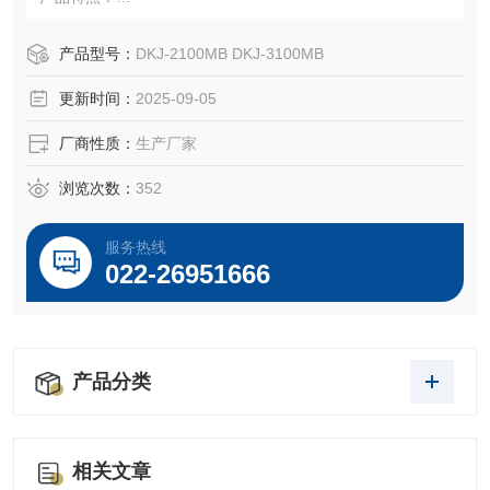
（1）本产品结构合理，生产工艺及质量管理严格，保证也执
行机构可靠性高，平均*时间25000小时。
产品型号：
DKJ-2100MB DKJ-3100MB
（2）位置发送器转换电路抗感应电压能力强，其性能超过国
更新时间：
2025-09-05
内同类产品。
（3）行程控制凸轮能各自独立的调整而互相影响，调整简单
厂商性质：
生产厂家
方便。
（4）大力矩执行机构采用交流单相电机，给自控系统的使用
浏览次数：
352
带来方便。
服务热线
022-26951666
产品分类
相关文章