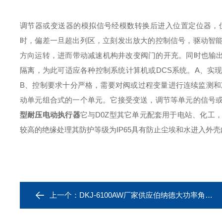
调节器或变送器的模拟信号经模数转换后进入位置定位器，
时，偏差一旦超出列区，立刻发出放大的控制信号，驱动智
方向运转，进而带动减速机构井改变阀门的开充。同时也输出一
隔离，为此可适应各种控制系统计算机或DCS系统。A、实
B、控制要求十分严格，需要对阀或过程变量进行连续监测和准
动单元组合式的一个单元。它接受变送，调节等单元的信号
型耐压电动执行器
它与D0Z型其它单元配套用于电站、化工，
较高的绝缘处理其防护等级为IP65具有防止尘埃和水进入外
上一个：
DKJ-6100AW厂家供应伯纳德大功率角行程电动执行器