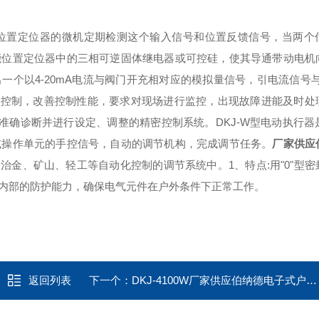
位置定位器的微机定期检测这个输入信号和位置反馈信号，当两个
能位置定位器中的三相可逆固体继电器或可控硅，使其导通带动电机
个以4-20mA电流与阀门开充相对应的模拟量信号，引电流信号与
现控制，改善控制性能，要求对现场进行监控，出现故障进能及时处
确诊断并进行设定、调整的精密控制系统。DKJ-W型电动执行器是
或操作单元的手控信号，自动的调节机构，完成调节任务。
厂家供应
治金、矿山、轻工等自动化控制的调节系统中。1、特点:用"0"型
壳内部的防护能力，确保电气元件在户外条件下正常工作。
返回列表
下一个：
DKJ-4100W厂家供应伯纳德电子式户外型电动执行器