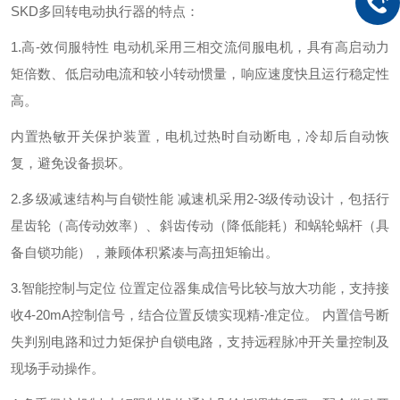
SKD多回转电动执行器的特点：
1.
‌高
-
效伺服特性
‌ 电动机采用三相交流伺服电机，具有高启动力
矩倍数、低启动电流和较小转动惯量，响应速度快且运行稳定性
高。
内置热敏开关保护装置，电机过热时自动断电，冷却后自动恢
复，避免设备损坏。
2.
‌多级减速结构与自锁性能
‌ 减速机采用2-3级传动设计，包括行
星齿轮（高传动效率）、斜齿传动（降低能耗）和蜗轮蜗杆（具
备自锁功能），兼顾体积紧凑与高扭矩输出。
3.
‌智能控制与定位
‌ 位置定位器集成信号比较与放大功能，支持接
收4-20mA控制信号，结合位置反馈实现精
-
准定位
‌。 内置信号断
失判别电路和过力矩保护自锁电路，支持远程脉冲开关量控制及
现场手动操作。