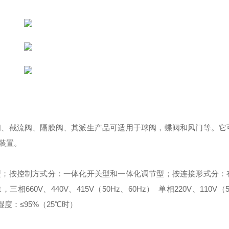
阀、截流阀、隔膜阀、其派生产品可适用于球阀，蝶阀和风门等。它
装置。
型；
按控制方式分：一体化开关型和一体化调节型；
按连接形式分：
，三相
660V、440V、415V（50Hz、60Hz）
单相
220V、110V（
湿度：≤95%（25℃时）