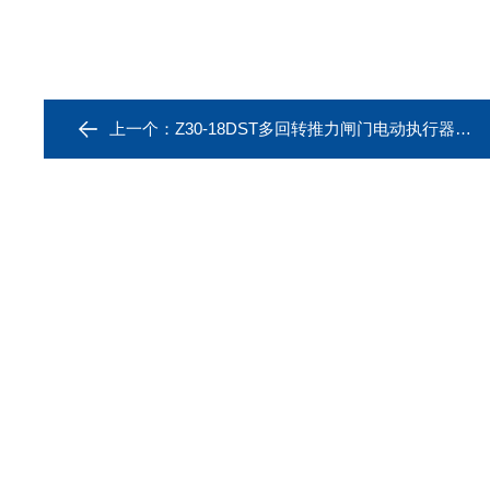
上一个：
Z30-18DST多回转推力闸门电动执行器调节阀电装