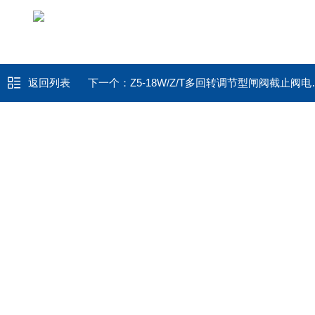
返回列表
下一个：
Z5-18W/Z/T多回转调节型闸阀截止阀电装电动头