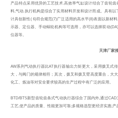
产品特点
采用优异的工艺技术.高效率气缸设计结合了齿轮齿
料,气动.执行机构是综合了实用材料开发和设计而成。具有以下特点:
计具创新性( 6)符合规范(7)广泛适用的高水平(8)表面以新材
示器、定位器、手动蜗轮机构等可选用，亦可以选择双动(DA)
位器等。
天津厂家
AW系列气动执行器比AT执行器输出力矩更大，采用拨叉式
大，与阀门的规律相符；其次，拨叉和拨叉臂高度重合，大大
化工、炼油等对安全要求较高的生产过程中有广泛的应用。
BTD/BTS新型齿轮齿条式气动执行器综合了国内外,通过C
工艺,使产品的质量、性能更加可靠;多规格选型更经济实惠;