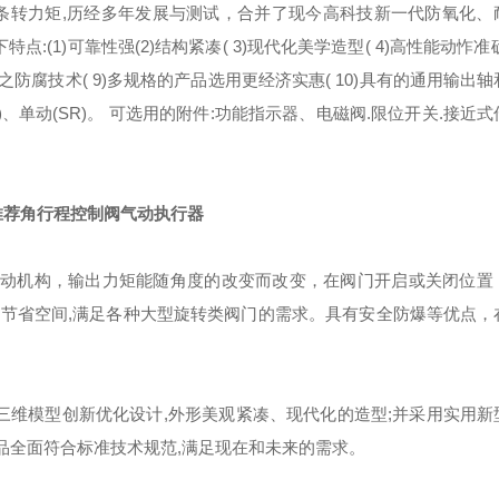
条转力矩,历经多年发展与测试，合并了现今高科技新一代防氧化、
(1)可靠性强(2)结构紧凑( 3)现代化美学造型( 4)高性能动怍准确
料之防腐技术( 9)多规格的产品选用更经济实惠( 10)具有的通用输出
、单动(SR)。 可选用的附件:功能指示器、电磁阀.限位开关.接近
推荐角行程控制阀气动执行器
传动机构，输出力矩能随角度的改变而改变，在阀门开启或关闭位置
节省空间,满足各种大型旋转类阀门的需求。具有安全防爆等优点，
AD三维模型创新优化设计,外形美观紧凑、现代化的造型;并采用实用
产品全面符合标准技术规范,满足现在和未来的需求。