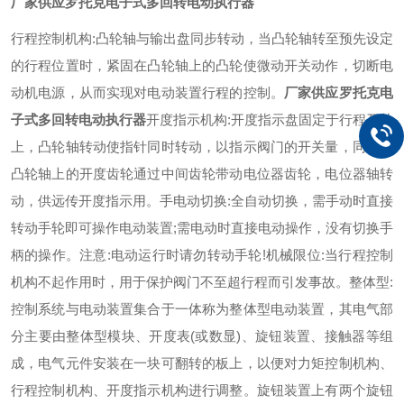
厂家供应罗托克电子式多回转电动执行器
行程控制机构:凸轮轴与输出盘同步转动，当凸轮轴转至预先设定
的行程位置时，紧固在凸轮轴上的凸轮使微动开关动作，切断电
动机电源，从而实现对电动装置行程的控制。
厂家供应罗托克电
子式多回转电动执行器
开度指示机构:开度指示盘固定于行程开关
上，凸轮轴转动使指针同时转动，以指示阀门的开关量，同时，
凸轮轴上的开度齿轮通过中间齿轮带动电位器齿轮，电位器轴转
动，供远传开度指示用。
手电动切换:全自动切换，需手动时直接
转动手轮即可操作电动装置;需电动时直接电动操作，没有切换手
柄的操作。注意:电动运行时请勿转动手轮!
机械限位:当行程控制
机构不起作用时，用于保护阀门不至超行程而引发事故。
整体型:
控制系统与电动装置集合于一体称为整体型电动装置，其电气部
分主要由整体型模块、开度表(或数显)、旋钮装置、接触器等组
成，电气元件安装在一块可翻转的板上，以便对力矩控制机构、
行程控制机构、开度指示机构进行调整。旋钮装置上有两个旋钮