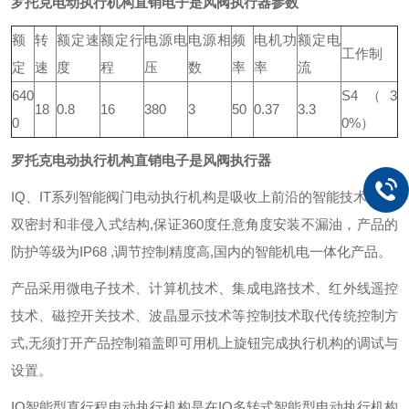
罗托克电动执行机构直销电子是风阀执行器
参数
额
转
额定速
额定行
电源电
电源相
频
电机功
额定电
工作制
定
速
度
程
压
数
率
率
流
640
S4（3
18
0.8
16
380
3
50
0.37
3.3
0
0%）
罗托克电动执行机构直销电子是风阀执行器
IQ、IT系列智能阀门电动执行机构是吸收上前沿的智能技术,采用
双密封和非侵入式结构,保证360度任意角度安装不漏油，产品的
防护等级为IP68 ,调节控制精度高,国内的智能机电一体化产品。
产品采用微电子技术、计算机技术、集成电路技术、红外线遥控
技术、磁控开关技术、波晶显示技术等控制技术取代传统控制方
式,无须打开产品控制箱盖即可用机上旋钮完成执行机构的调试与
设置。
IQ智能型直行程电动执行机构是在IQ多转式智能型电动执行机构