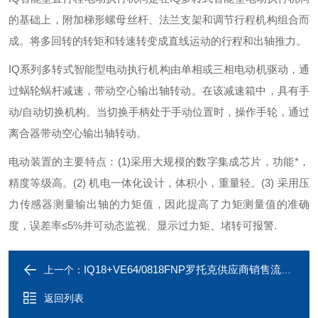
的基础上，附加梯形螺母丝杆、法兰支架和调节行程机构组合而
成。将多回转的转矩和转速转变成直线运动的行程和出轴推力。
IQ系列多转式智能型电动执行机构由单相或三相电动机驱动，通
过蜗轮蜗杆减速，带动空心输出轴转动。在该减速箱中，具有手
动/自动切换机构。当切换手柄处于手动位置时，操作手轮，通过
离合器带动空心输出轴转动。
电动装置的主要特点：
(1)
采用大规模的数字集成芯片，功能*，
精度等级高。
(2)
机电一体化设计，体积小，重量轻。
(3)
采用压
力传感器测量输出轴的力矩值，因此提高了力矩测量值的准确
度，误差率≤5%并可动态监视、显示过力矩、堵转可报警.
IQ18+VE64/0818FNP罗托克供应商销售流量阀耐腐蚀电动执行器
上一个：
返回列表