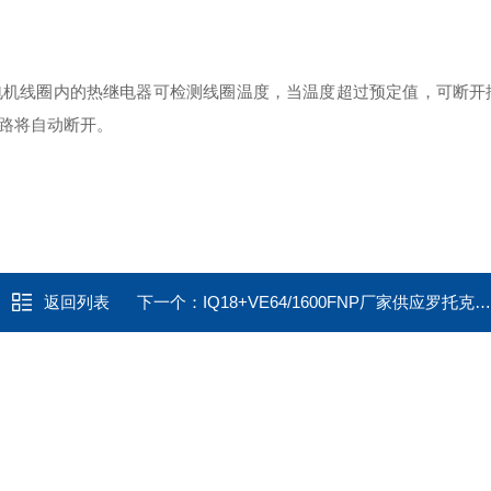
电机线圈内的热继电器可检测线圈温度，当温度超过预定值，可断开
电路将自动断开。
返回列表
下一个：
IQ18+VE64/1600FNP厂家供应罗托克直行程铝合金电动执行器