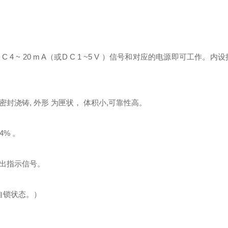
C 4 ~ 20 m A（或D C 1 ~5 V ）信号和对应的电源即可工作。
封浇铸, 外形 为匣状， 体积小
,
可靠性高。
4% 。
出指示信号。
自锁状态。）