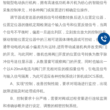
智能型电动执行机构，拥有高速低功耗单片机为枋心的智能信号
采集控制单元，对各种阀门或装置进行精确定位操作。
调节器或变送器的模拟信号经模数转换后进入位置定位器，
位置定位器的微机定期检测这个输入信号和位置反馈信号，当两
个信号不平衡时，偏差一旦超出列区，立刻发出放大的控制信号
,
驱动智能位置定位器中的三相可逆固体继电器或可控硅，使其导
通带动电机向减小偏差方向运转
,
进而带动减速机构井改变阀门
]
的开充。与此同时，微机也将阀
[ ]
开度的位置信号转换为数字脉
冲信号送往显示器，从数显窗可观察阀门的开度。同时也输出一
个以
4-20mA
电流与阀门开充相对应的模拟量信号，引电流信号
与输入信号隔离，为此可适应各种控制系统计算机或
DCS
系统。
A
、实现*控制，改善控制性能，要求对现场进行监控，出现
故障进能及时处理或停机。
B
、控制要求十分严格，需要对阀或过程变量进行连续监测
和准确诊断并进行设定、调整的精密控制系统。