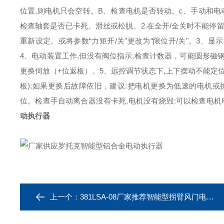
位置,则电机只会空转。B、检查电机是否转动。c、手动和电
检查轴套是否已卡死、滑丝或松脱。2.在全开/全关时不能停留在
重新设定。或将参数“力矩开/关"更改为“限位开/关"。3、
4、电动装置工作,但没有阀位指示,检查计数器，可能圆形磁钢坏
更换伺放（+位返板）。5、远控调节状态下,上下摆动不能定位,
板);如果更换后故障依旧，建议:把电机更换为低速的电机或
位。检查手自动离合器没有卡死,电机没有烧毁:可以检查电
动执行器
上一个：
381LSA-08厂家推荐智能型拐臂风门电动执行器