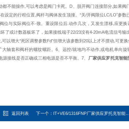
动都不能操作,可以考虑是阀门卡死。D、脱开阀门连接部分,如果阀门
设定的行程位置,阀杆与阀体发生顶撞。“关/开阀限位LC/LO"参数
显示阀位与实际阀位不-致。重设限位后.动作几次，又发生漂移,应更
了或计数器板坏了，如果接线端子22/23没有4-20mA电流信号输
可以增大“死区调整参数Fd"但增大该参数到20以上才不摆动,可更换
扩大轴套和阀杆的螺纹螺距。6、远控/就地均不动作,或电机单向旋
机电源接线是否正确或三相电源是否不平衡。7、
厂家供应罗托克智能
返回列表
下一个：
IT+VE6/1316FNP厂家供应罗托克智能型工业总线型电动执行器