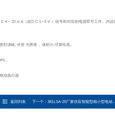
 ~ 20 m A（或D C 1 ~5 V ）信号和对应的电源即可工作。内
封浇铸, 外形 为匣状， 体积小,可靠性高。
4% 。
返回列表
下一个：
381LSA-20厂家供应智能型精小型电动执行器