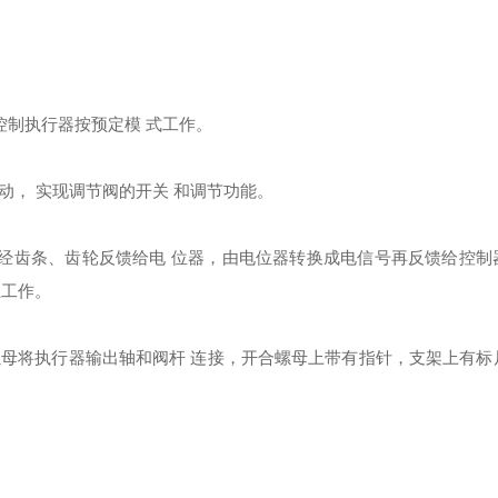
5V , 控制执行器按预定模 式工作。
动， 实现调节阀的开关 和调节功能。
） 经齿条、齿轮反馈给电 位器，由电位器转换成电信号再反馈给控制
止工作。
螺母将执行器输出轴和阀杆 连接，开合螺母上带有指针，支架上有标