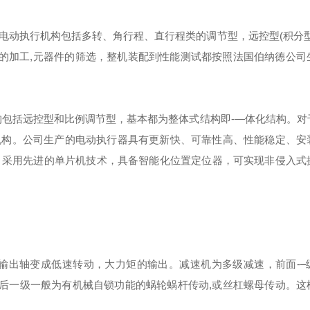
电动执行机构包括多转、角行程、直行程类的调节型，远控型(积分型
件的加工,元器件的筛选，整机装配到性能测试都按照法国伯纳德公司
构包括远控型和比例调节型，基本都为整体式结构即-―体化结构。对
机构。公司生产的电动执行器具有更新快、可靠性高、性能稳定、安
，采用先进的单片机技术，具备智能化位置定位器，可实现非侵入式
输出轴变成低速转动，大力矩的输出。减速机为多级减速，前面-–
后一级一般为有机械自锁功能的蜗轮蜗杆传动,或丝杠螺母传动。这