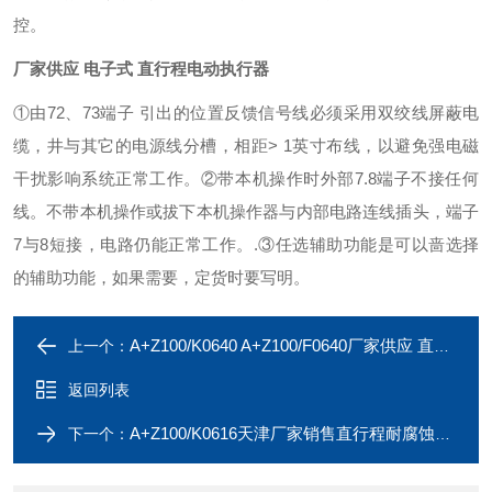
控。
厂家供应 电子式 直行程电动执行器
①由72、73端子 引出的位置反馈信号线必须采用双绞线屏蔽电
缆，井与其它的电源线分槽，相距> 1英寸布线，以避免强电磁
干扰影响系统正常工作。
②带本机操作时外部7.8端子不接任何
线。不带本机操作或拔下本机操作器与内部电路连线插头，端子
7与8短接，电路仍能正常工作。.
③任选辅助功能是可以啬选择
的辅助功能，如果需要，定货时要写明。
A+Z100/K0640 A+Z100/F0640厂家供应 直行程高温耐压执行器
上一个：
返回列表
A+Z100/K0616天津厂家销售直行程耐腐蚀电动执行器
下一个：