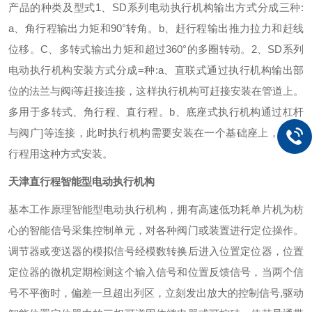
产品的种类及型式
1、SD系列电动执行机构输出方式分成三种:
a、角行程输出力矩和90°转角。
b、赶行程输出推力拉力和赶线
位移。
C、多转式输出力矩和超过360°的多圈转动。
2、SD系列
电动执行机构安装方式分成=种:
a、直联式通过执行机构输出部
位的法兰与阀i等赶接连接，这样执行机构可赶接安装在管道上。
多用于多转式、角行程、直行程。
b、底座式执行机构通过杠杆
与阀广]等连接，此时执行机构需要安装在一个基础座上， 仅角
行程用这种方式安装。
天津直行程智能型电动执行机构
基本工作原理
智能型电动执行机构，拥有高速低功耗单片机为枋
心的智能信号采集控制单元，对各种阀门或装置进行定位操作。
调节器或变送器的模拟信号经模数转换后进入位置定位器，位置
定位器的微机定期检测这个输入信号和位置反馈信号，当两个信
号不平衡时，偏差一旦超出列区，立刻发出放大的控制信号,驱动