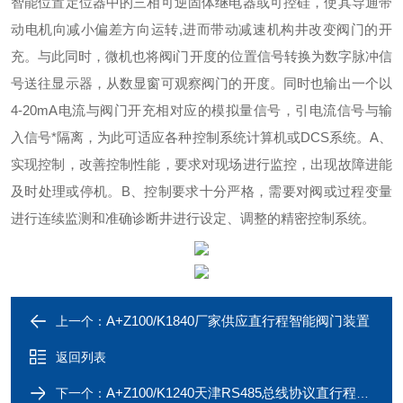
智能位置定位器中的三相可逆固体继电器或可控硅，使其导通带
动电机向减小偏差方向运转,进而带动减速机构井改变阀门的开
充。与此同时，微机也将阀i门开度的位置信号转换为数字脉冲信
号送往显示器，从数显窗可观察阀门的开度。同时也输出一个以
4-20mA电流与阀门开充相对应的模拟量信号，引电流信号与输
入信号*隔离，为此可适应各种控制系统计算机或DCS系统。
A、
实现控制，改善控制性能，要求对现场进行监控，出现故障进能
及时处理或停机。
B、控制要求十分严格，需要对阀或过程变量
进行连续监测和准确诊断井进行设定、调整的精密控制系统。
A+Z100/K1840厂家供应直行程智能阀门装置
上一个：
返回列表
A+Z100/K1240天津RS485总线协议直行程电动蝶阀
下一个：