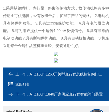
1.
采用蜗轮蜗杆、内行星、斜齿等传动方式，故传动机构有多种
传动比可供选择，经有效组合后，扩展了产品的规格。
2.
电动机
具有热保护功能。
3.
具有过力矩保护功能。
4.
具有电气限位功
能。
5.
可为用户提供一个远传
4-20mA
反馈信号。
6.
具有可靠的
电制动功能
7.
具有断相保护功能。
8.
具有自动校相功能。
9.
机座
采用铝合金铸件故整机重量轻、安装通用性好。
A+Z160/F1260开关型直行程总线控制阀门电动装置
上一个：
返回列表
A+Z100/K1840厂家供应直行程智能阀门装置
下一个：