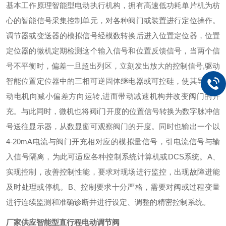
基本工作原理
智能型电动执行机构，拥有高速低功耗单片机为枋
心的智能信号采集控制单元，对各种阀门或装置进行定位操作。
调节器或变送器的模拟信号经模数转换后进入位置定位器，位置
定位器的微机定期检测这个输入信号和位置反馈信号，当两个信
号不平衡时，偏差一旦超出列区，立刻发出放大的控制信号,驱动
智能位置定位器中的三相可逆固体继电器或可控硅，使其导通带
动电机向减小偏差方向运转,进而带动减速机构井改变阀门的开
充。与此同时，微机也将阀i门开度的位置信号转换为数字脉冲信
号送往显示器，从数显窗可观察阀门的开度。同时也输出一个以
4-20mA电流与阀门开充相对应的模拟量信号，引电流信号与输
入信号隔离，为此可适应各种控制系统计算机或DCS系统。
A、
实现控制，改善控制性能，要求对现场进行监控，出现故障进能
及时处理或停机。
B、控制要求十分严格，需要对阀或过程变量
进行连续监测和准确诊断井进行设定、调整的精密控制系统。
厂家供应智能型直行程电动调节阀