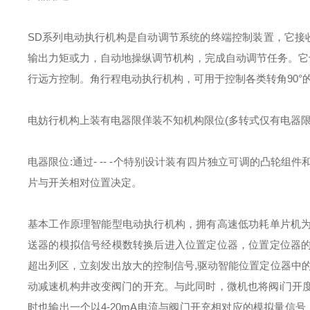
SD系列电动执行机构是自动调节系统的终端控制装置，它接收来自
输出力矩或力，自动地操纵调节机构，完成自动调节任务。它
行远方控制。角行程电动执行机构，可用于控制各类转角90°
电妨行机构上装有电器限佯装不知机构限位(多转式仅有电器限位
电器限位:通过- -- -个特别设计装有四片独立可调的凸轮
片与开关相对位置决定。
基本工作原理
智能型电动执行机构，拥有高速低功耗单片机
送器的模拟信号经模数转换后进入位置定位器，位置定位器
超出列区，立刻发出放大的控制信号,驱动智能位置定位器中
动减速机构井改变阀门的开充。与此同时，微机也将阀i门开
时也输出一个以4-20mA电流与阀门开充相对应的模拟量信