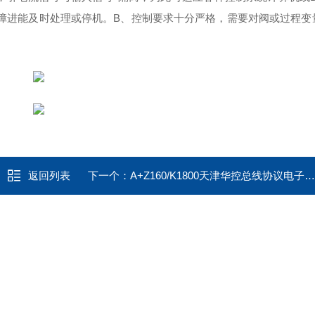
障进能及时处理或停机。
B、控制要求十分严格，需要对阀或过程变
返回列表
下一个：
A+Z160/K1800天津华控总线协议电子式电动执行器