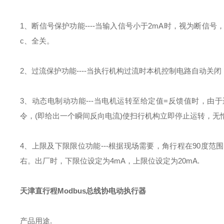
1
、断信号保护功能
----
当输入信号小于
2mA
时，视为断信号
c
、全关。
2
、过流保护功能
----
当执行机构过流时本机控制电路自动关闭
3
、动态电制动功能
---
当电机运转至给定值
=
反馈值时，由于
令，
(
即给出一个瞬间反向电流
)
使扫行机构立即停止运转，无
4
、上限及下限限位功能
---
根据现场需要，角行程在
90
度范围
右。出厂时，下限位设定为
4mA
，上限位设定为
20mA.
天津直行程Modbus总线协电动执行器
产品用途.