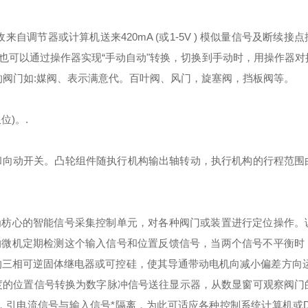
调节器或计算机送来420mA (或1-5V ) 模似量信号及断续接
也可以通过操作器实现“手动自动"转换，切换到手动时，用操作器对
的阀门如:媒阀、表示满意代。百叶阀、风门，旋塞阀，挡板阀等。
)。.
组件和向动开关。凸轮组件随执行机构输出轴转动，执行机构的行程范
为枋心的智能信号采集控制单元，对各种阀门或装置进行定位操作。
的微机定期检测这个输入信号和位置反馈信号，当两个信号不平衡时
的三相可逆固体继电器或可控硅，使其导通带动电机向减小偏差方向运
度的位置信号转换为数字脉冲信号送往显示器，从数显窗可观察阀门
号，引电流信号与输入信号*隔离，为此可适应各种控制系统计算机或D