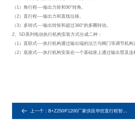
（
1
）角行程
----
输出力矩和
90
°转角。
（
2
）直行程
----
输出力和直线位移。
（
3
）多转式
----
输出转矩和超过
360
°的多圈转动。
2
、
SD
系列电动执行机构安装方式分成二种：
（
1
）直联式
----
执行机构通过输出端的法兰与阀门等调节机构
（
2
）底座式
----
执行机构安装在一个基础座上通过输出臂及连
上一个：
B+Z250/F1200厂家供应华控直行程智能调节阀门控制器