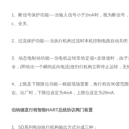
1
、断信号保护功能
----
当输入信号小于
2mA
时，视为断信号
c
、全关。
2
、过流保护功能
----
当执行机构过流时本机控制电路自动关闭
3
、动态电制动功能
---
当电机运转至给定值
=
反馈值时，由于
令，
(
即给出一个瞬间反向电流
)
使扫行机构立即停止运转，无
4
、上限及下限限位功能
---
根据现场需要，角行程在
90
度范围
右。出厂时，下限位设定为
4mA
，上限位设定为
20mA.
伯纳德直行程智能HART总线协议阀门装置
1
、
SD
系列电动执行机构输出方式分成三种：