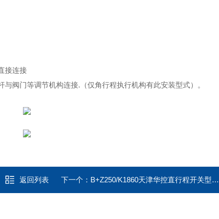
直接连接
杆与阀门等调节机构连接
.
（仅角行程执行机构有此安装型式）。
返回列表
下一个：
B+Z250/K1860天津华控直行程开关型阀门控制执行机构