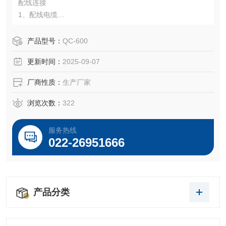
配线连接
1、配线电缆
（1）请使用φ6-φ11的电缆，以确保连线的安全可靠。
（2）将电缆线穿过电缆夹头，将线头按线路图固定在端子台
产品型号：
QC-600
上。
更新时间：
2025-09-07
（3）旋紧线锁的外套，以锁紧电缆线。
（4）单根线的截面面积大于1平方毫米。
厂商性质：
生产厂家
2、配线线管
（1）使用电线管时，要充分采取防水对策。
浏览次数：
322
服务热线
022-26951666
产品分类