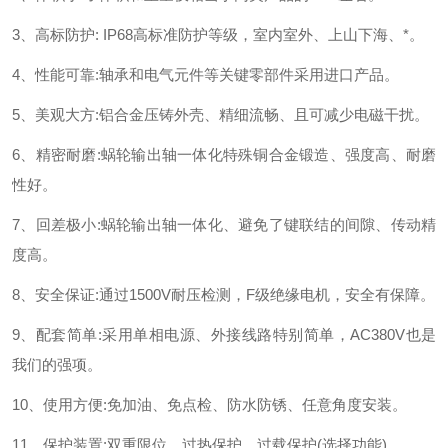
3、高标防护: IP68高标准防护等级，室内室外、上山下海、*。
4、性能可靠:轴承和电气元件等关键零部件采用进口产品。
5、美观大方:铝合金压铸外壳、精细流畅、且可减少电磁干扰。
6、精密耐磨:蜗轮输出轴一体化特殊铜合金锻造、强度高、耐磨
性好。
7、回差极小:蜗轮输出轴一体化、避免了键联结的间隙、传动精
度高。
8、安全保证:通过1500V耐压检测，F级绝缘电机，安全有保障。
9、配套简单:采用单相电源、外接线路特别简单，AC380V也是
我们的强项。
10、使用方便:免加油、免点检、防水防锈、任意角度安装。
11、保护装置:双重限位、过热保护、过载保护(选择功能)。