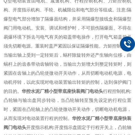
Q型电动装置由电机、减速机构、行程控制机构、力矩控制机
构、开度指示机构、手轮、机械限位和电气部分等组成。注意:隔
爆型电气部分增加了隔爆面结构，并采用隔爆型接线盒和隔爆型
阀门用电动机。安装、调试和维护时，不可损伤隔爆面。不得在
易爆环境下拆去与电气有关的箱盖带电操作，打开电气箱盖前必
须先切断电源。重装时盖严紧固以保证隔爆性能。
力矩控制机构:
当输出轴上受到一定转矩后，蜗杆除旋转外还产生轴向位移，由
蜗杆上的齿条带动齿轴转动，当输出力矩增大到整定转矩时，则
紧固在齿轴上的凸轮使微动开关动作，从而切断电动机电源，电
动机停转，以此实现对电动装置输出转矩的控制，达到保护阀门
的目的。
华控水泥厂精小型带底座快装阀门电动头
行程控制机构:
凸轮轴与输出盘同步转动，当凸轮轴转至预先设定的行程位置
时，紧固在凸轮轴上的凸轮使微动开关动作，切断电动机电源，
从而实现对电动装置行程的控制。
华控水泥厂精小型带底座快装
阀门电动头
开度指示机构:开度指示盘固定于行程开关上，凸轮轴