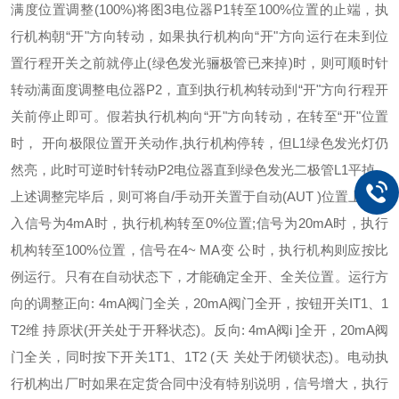
满度位置调整(100%)
将图3电位器P1转至100%位置的止端，执
行机构朝“开"方向转动，如果执行机构向“开"方向运行在未到位
置行程开关之前就停止(绿色发光骊极管已来掉)时，则可顺时针
转动满面度调整电位器P2，直到执行机构转动到“开"方向行程开
关前停止即可。
假若执行机构向“开"方向转动，在转至“开"位置
时， 开向极限位置开关动作,执行机构停转，但L1绿色发光灯仍
然亮，此时可逆时针转动P2电位器直到绿色发光二极管L1平掉。
上述调整完毕后，则可将自/手动开关置于自动(AUT )位置上，接
入信号为4mA时，执行机构转至0%位置;信号为20mA时，执行
机构转至100%位置，信号在4~ MA变 公时，执行机构则应按比
例运行。只有在自动状态下，才能确定全开、全关位置。
运行方
向的调整
正向: 4mA阀门全关，20mA阀门全开，按钮开关IT1、1
T2维 持原状(开关处于开释状态)。
反向: 4mA阀i ]全开，20mA阀
门全关，同时按下开关1T1、1T2 (天 关处于闭锁状态)。
电动执
行机构出厂时如果在定货合同中没有特别说明，信号增大，执行