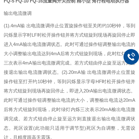
FQ-5 FQ-10 FQ-16
流量阀开关控制 精小型 角行程电动执行器
输出电流微调
(1).4mA输 出电流微调
停止位置旋操作钮至关闭约10秒钟，等到
闪烁显示字时LF时松开操作钮并将方式钮旋到现场再旋回停止即
进入4mA输出电流微调状态。此时可通过操作钮调整输出电流的
大小调整输出电流达到4mA后将方式钮旋到现场，此时红灯闪烁
三次表示4mA输出电流微调完成。若方式钮由停止旋至远方则直
接退出输出电流微调状态。
(2).20mA输 出电流微调
停止位置旋
操作钮至打开约10秒钟，等到闪烁显示字母HF时松开操作钮并
将方式钮旋到现场再旋回停止，即进入20rA输出电流微调状态。
此时可通过操作钮调整输出电流的大小，调整榆出电流达20mA
后将方式钮旋到现场，此时绿灯内烁三次表示20mA榆出电流微
调完成。若方式钮由停止旋至远方则直接退出输出电流微调状
态。
死区设置(此功能只适用于调节型)
死区为自调整，无需设
计，且精度跟高无震荡。