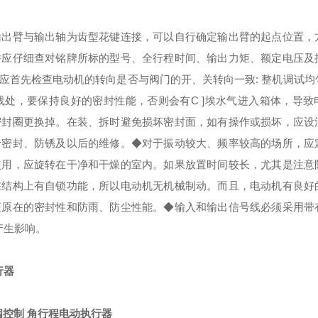
输出臂与输出轴为齿型花键连接，可以自行确定输出臂的起点位置，
并应仔细查对铭牌所标的型号、全行程时间、输出力矩、额定电压及
应首先检查电动机的转向是否与阀门的开、关转向一致: 整机调试均
处，要保持良好的密封性能，否则会有C ]埃水气进入箱体，导致
密封圈更换掉。在装、拆时避免损坏密封面，如有操作或损坏，应设
于密封、防锈及以后的维修。
◆对于振动较大、频率较高的场所，应
使用，应旋转在干净和干燥的室内。如果放置时间较长，尤其是注意
在结构上有自锁功能，所以电动机无机械制动。而且，电动机有良好
证原在的密封性和防雨、防尘性能。
◆输入和输出信号线必须采用带
产生影响。
行器