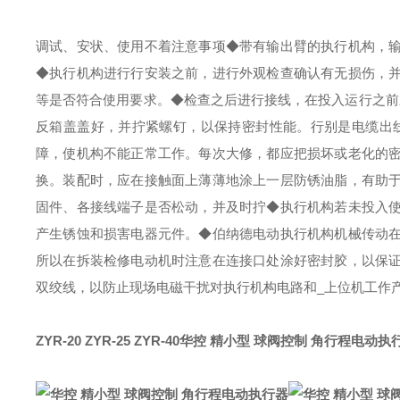
调试、安状、使用不着注意事项
◆带有输出臂的执行机构，
◆执行机构进行行安装之前，进行外观检查确认有无损伤，
等是否符合使用要求。
◆检查之后进行接线，在投入运行之前
反箱盖盖好，并拧紧螺钉，以保持密封性能。行别是电缆出线
障，使机构不能正常工作。每次大修，都应把损坏或老化的
换。装配时，应在接触面上薄薄地涂上一层防锈油脂，有助
固件、各接线端子是否松动，并及时拧
◆执行机构若未投入
产生锈蚀和损害电器元件。
◆伯纳德电动执行机构机械传动
所以在拆装检修电动机时注意在连接口处涂好密封胶，以保
双绞线，以防止现场电磁干扰对执行机构电路和_上位机工作
ZYR-20 ZYR-25 ZYR-40
华控 精小型 球阀控制 角行程电动执