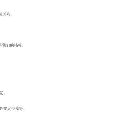
精度高。
。
也是我们的强项。
需)。
外接定位器等。