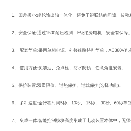
1、回差极小:蜗轮输出轴一体化、避免了键联结的间隙、
传动
2、安全保证:通过1500耐压检测，F级绝缘电机，安全有保障
3、 配套简单:采用单相
电源、外接线路特别简单，AC380V
4、 使用方便:免加油、免点检、防水防锈、任意
角度安装。
5、保护装置:双重限位、过热保护、过载保护(选择功能)。
6、 多种速度:全行程时间5秒
、10秒、 15秒、 30秒、60秒等(
7、 集成一体:智能控制模块高度集成于电动装置本体中，无须