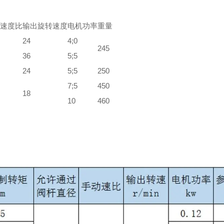
速度比
输出旋转速度
电机功率
重量
24
4;0
245
36
5;5
24
5;5
250
7;5
450
18
10
460