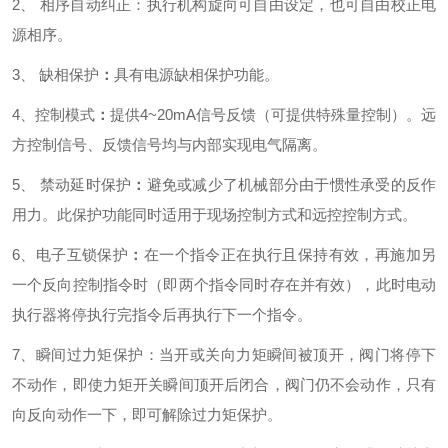
2、 相序自动纠正：
执行机构旋向可自由设定，也可自由校正电
源相序。
3、 缺相保护
：
具有电源缺相保护功能。
4、控制模式
：
提供4~20mA信号反馈（可提供特殊量控制）。远
方控制信号、反馈信号均与内部实现电气隔离。
5、 禁动延时保护
：
避免或减少了机械部分由于惯性承受的反作
用力。此保护功能同时适用于现场控制方式和远控控制方式。
6、电子互锁保护
：
在一个指令正在执行且保持有效，再施加另
一个反向控制指令时（即两个指令同时存在并有效），此时电动
执行器将停执行完指令后再执行下一个指令。
7、瞬间过力矩保护：
当开或关向力矩瞬间被顶开，阀门将停下
不动作，即使力矩开关瞬间顶开后闭合，阀门仍不会动作，只有
向反向动作一下，即可解除过力矩保护。