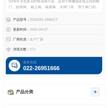
DZW开关型多回转电动执行器，适用于阀瓣做直线运动的阀
门，如闸阀、截止阀、隔膜阀、水闸门等。用于阀门的开
启、关闭或调节，是对阀门实现远控、集控和自控的驱动装
置。他们具有功能全、性能可靠、控制系统、体积小、重量
产品型号：
DZW250-18W/Z/T
轻、使用维护方便等特点。广泛用于电力、冶金、石油、化
更新时间：
2025-09-07
工、造纸、污水处理等部门。
厂商性质：
生产厂家
浏览次数：
271
服务热线
022-26951666
产品分类