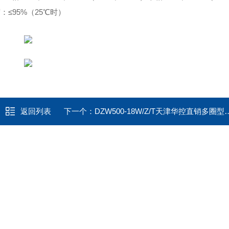
：≤95%（25℃时）
返回列表
下一个：
DZW500-18W/Z/T天津华控直销多圈型工业总线型电动执行器