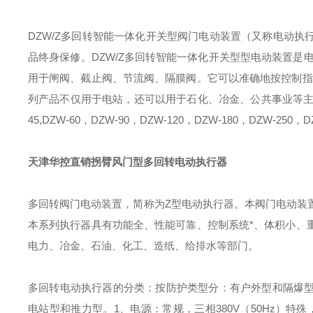
DZW/Z多回转智能一体化开关型阀门电动装置（又称电动
品终身保修
。DZW/Z多回转智能一体化开关型型电动装置是
用于闸阀、截止阀、节流阀、隔膜阀。它可以准确地按控制指
列产品不仅用于电站，还可以用于石化、冶金、公共事业等主要型号有
45,DZW-60，DZW-90，DZW-120，DZW-180，DZW-250，D
天津华控直销拐臂风门型多回转电动执行器
多回转阀门电动装置，简称为Z型电动执行器。本阀门电动装
本系列执行器具有功能全、性能可靠、控制系统*、体积小、
电力、冶金、石油、化工、造纸、给排水等部门。
多回转电动执行器的分类：
按防护类型分：有户外型和隔爆
电站型和推力型。
1、电源：常规，三相380V（50Hz）
特殊，