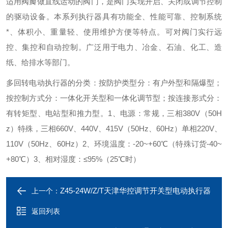
适用阀瓣做直线运动的阀门，是阀门实现开启、关闭或调节控制
的驱动设备。本系列执行器具有功能全、性能可靠、控制系统
*、体积小、重量轻、使用维护方便等特点。可对阀门实行远
控、集控和自动控制。广泛用于电力、冶金、石油、化工、造
纸、给排水等部门。
多回转电动执行器的分类：
按防护类型分：有户外型和隔爆型；
按控制方式分：一体化开关型和一体化调节型；
按连接形式分：
有转矩型、电站型和推力型。
1、电源：常规，三相380V（50H
z）
特殊，三相660V、440V、415V（50Hz、60Hz）
单相220V、
110V（50Hz、60Hz）
2、环境温度：-20~+60℃（特殊订货-40~
+80℃）
3、相对湿度：≤95%（25℃时）
Z45-24W/Z/T天津华控调节开关型电动执行器
上一个：
返回列表