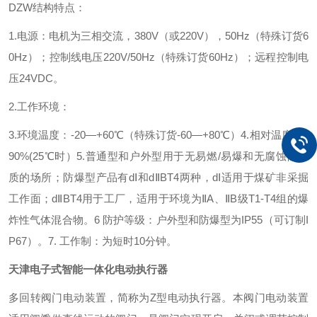
DZW结构特点：
1.电源：电机为三相交流，
380V
（或
220V
），
50Hz
（特殊订货
6
0Hz
）；控制线电压
220V/50Hz
（特殊订货
60Hz
）；远程控制电
压
24VDC
。
2.工作环境：
3.环境温度：
-20
—
+60
℃（特殊订货
-60
—
+80
℃）
4.相对温度：≤
90%(25
℃时）
5.普通型和户外型用于无易燃
/
易爆和无腐蚀性介
质的场所；防爆型产品有
d
Ⅰ和
d
Ⅱ
BT4
两种，
d
Ⅰ适用于煤矿非采掘
工作面；
d
Ⅱ
BT4
用于工厂，适用于环境为Ⅱ
A
、Ⅱ
B
级
T1-T4
组的爆
炸性气体混合物。
6 防护等级：户外型和防爆型为
IP55
（可订制
I
P67
）。
7. 工作制：为短时
10
分钟。
天津电子式智能一体化电动执行器
多回转阀门电动装置，简称为Z型电动执行器。本阀门电动装置