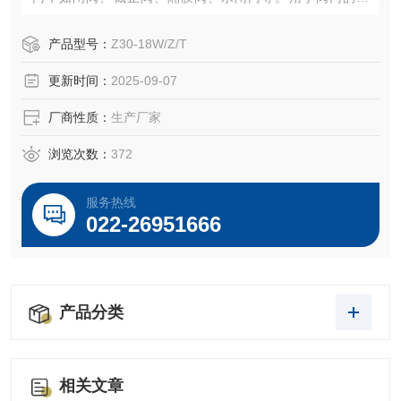
启、关闭或调节，是对阀门实现远控、集控和自控的驱动装
置。他们具有功能全、性能可靠、控制系统、体积小、重量
产品型号：
Z30-18W/Z/T
轻、使用维护方便等特点。广泛用于电力、冶金、石油、化
更新时间：
2025-09-07
工、造纸、污水处理等部门。
厂商性质：
生产厂家
浏览次数：
372
服务热线
022-26951666
产品分类
相关文章